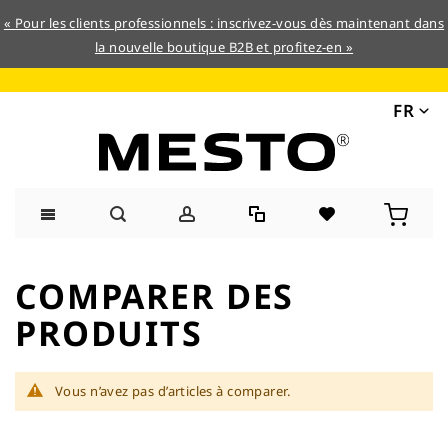
« Pour les clients professionnels : inscrivez-vous dès maintenant dans
la nouvelle boutique B2B et profitez-en »
FR
Allez
au
COMPARER DES
contenu
PRODUITS
Vous n’avez pas d’articles à comparer.