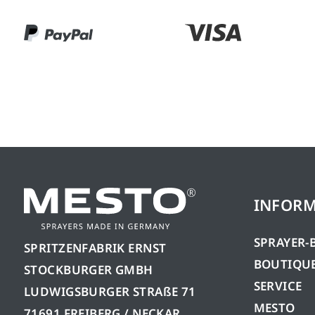
INFORM
SPRAYER-
SPRITZENFABRIK ERNST
BOUTIQUE
STOCKBURGER GMBH
SERVICE
LUDWIGSBURGER STRAßE 71
MESTO
71691 FREIBERG / NECKAR