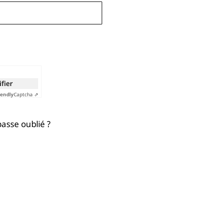
ifier
iendly
Captcha ⇗
asse oublié ?