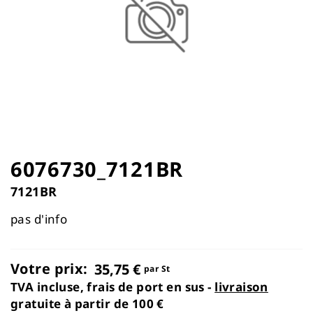
the
images
gallery
Skip
to
6076730_7121BR
the
7121BR
beginning
of
pas d'info
the
images
gallery
Votre prix:
35,75 €
par St
TVA incluse, frais de port en sus -
livraison
gratuite à partir de 100 €