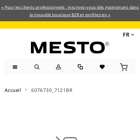
« Pour les clients professionnels : inscrivez-vous dès maintenant dans
la nouvelle boutique B2B et profitez-en »
FR
Allez
au
Accueil
6076730_7121BR
contenu
Skip
to
the
end
of