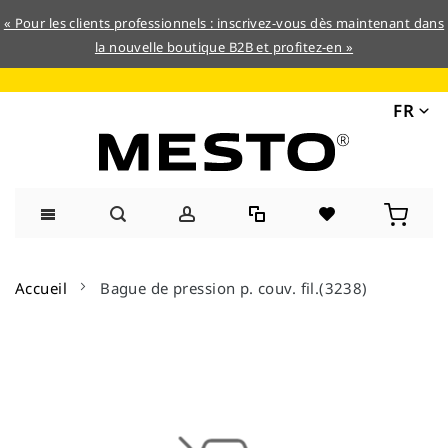
« Pour les clients professionnels : inscrivez-vous dès maintenant dans
la nouvelle boutique B2B et profitez-en »
FR
Allez
au
Accueil
Bague de pression p. couv. fil.(3238)
contenu
Skip
to
the
end
of