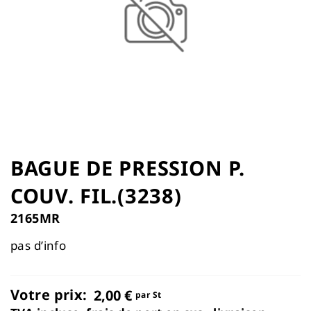
the
images
gallery
Skip
to
BAGUE DE PRESSION P.
the
COUV. FIL.(3238)
beginning
of
2165MR
the
images
pas d’info
gallery
Votre prix:
2,00 €
par St