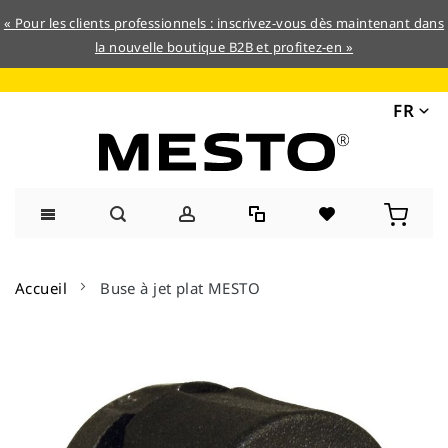
« Pour les clients professionnels : inscrivez-vous dès maintenant dans
la nouvelle boutique B2B et profitez-en »
FR
Allez
au
Accueil
Buse à jet plat MESTO
contenu
Skip
to
the
end
of