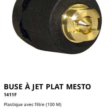
the
images
gallery
Skip
to
BUSE À JET PLAT MESTO
the
1411F
beginning
of
Plastique avec filtre (100 M)
the