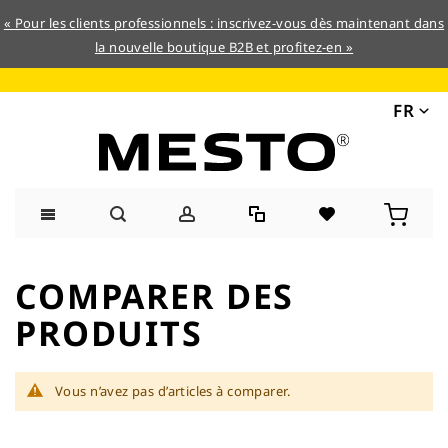
« Pour les clients professionnels : inscrivez-vous dès maintenant dans
la nouvelle boutique B2B et profitez-en »
FR
Allez
au
COMPARER DES
contenu
PRODUITS
Vous n’avez pas d’articles à comparer.