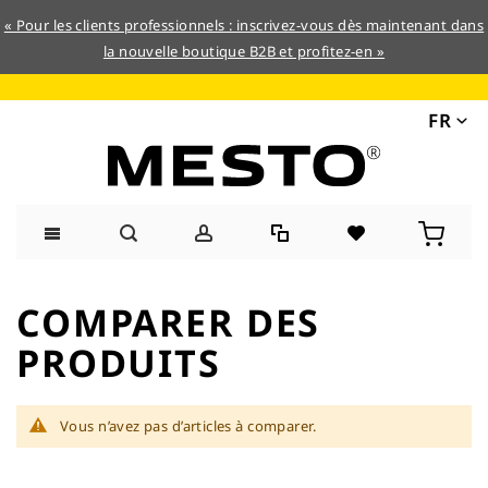
« Pour les clients professionnels : inscrivez-vous dès maintenant dans
la nouvelle boutique B2B et profitez-en »
FR
Allez
au
COMPARER DES
contenu
PRODUITS
Vous n’avez pas d’articles à comparer.