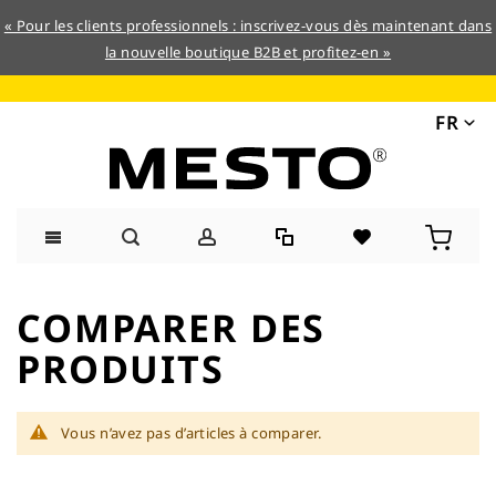
« Pour les clients professionnels : inscrivez-vous dès maintenant dans
la nouvelle boutique B2B et profitez-en »
FR
Allez
au
COMPARER DES
contenu
PRODUITS
Vous n’avez pas d’articles à comparer.