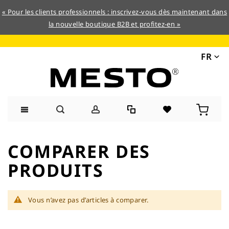
« Pour les clients professionnels : inscrivez-vous dès maintenant dans
la nouvelle boutique B2B et profitez-en »
FR
Allez
au
COMPARER DES
contenu
PRODUITS
Vous n’avez pas d’articles à comparer.