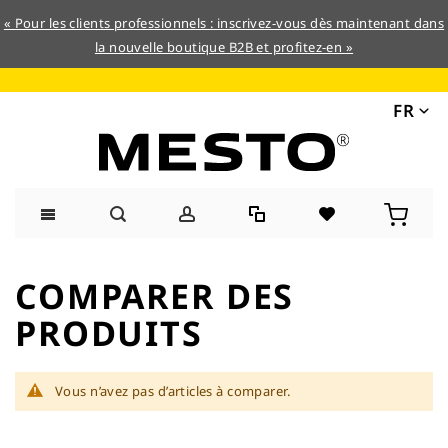
« Pour les clients professionnels : inscrivez-vous dès maintenant dans
la nouvelle boutique B2B et profitez-en »
FR
Allez
au
COMPARER DES
contenu
PRODUITS
Vous n’avez pas d’articles à comparer.