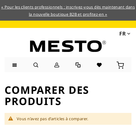
« Pour les clients professionnels : inscrivez-vous dès maintenant dans
la nouvelle boutique B2B et profitez-en »
FR
Allez
au
COMPARER DES
contenu
PRODUITS
Vous n’avez pas d’articles à comparer.