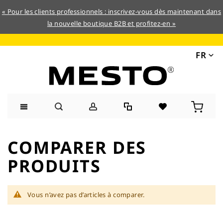
« Pour les clients professionnels : inscrivez-vous dès maintenant dans
la nouvelle boutique B2B et profitez-en »
FR
Allez
au
COMPARER DES
contenu
PRODUITS
Vous n’avez pas d’articles à comparer.