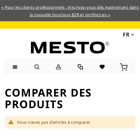
« Pour les clients professionnels : inscrivez-vous dès maintenant dans
la nouvelle boutique B2B et profitez-en »
FR
Allez
au
COMPARER DES
contenu
PRODUITS
Vous n’avez pas d’articles à comparer.