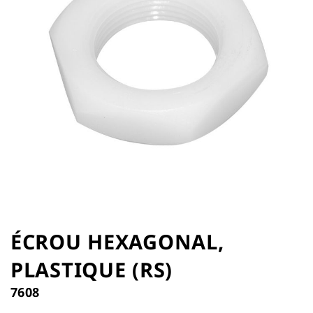
the
images
gallery
Skip
to
ÉCROU HEXAGONAL,
the
PLASTIQUE (RS)
beginning
of
7608
the