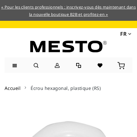
« Pour les clients professionnels : inscrivez-vous dès maintenant dans
la nouvelle boutique B2B et profitez-en »
FR
Allez
au
Accueil
Écrou hexagonal, plastique (RS)
contenu
Skip
to
the
end
of