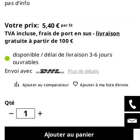
images
pas d’info
gallery
Votre prix:
5,40 €
par St
TVA incluse, frais de port en sus -
livraison
gratuite à partir de 100 €
disponible / délai de livraison 3-6 jours
ouvrables
Envoi avec
Plus de détails
Ajouter au comparateur
Ajouter à ma liste d’envie
Qté
Ajouter au panier