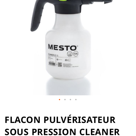
of
the
images
gallery
Skip
to
FLACON PULVÉRISATEUR
the
SOUS PRESSION CLEANER
beginning