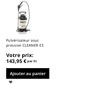
Pulvérisateur sous
pression CLEANER E5
Votre prix:
143,95 €
par St
Ajouter au panier
Ajouter
à
ma
liste
d’envie