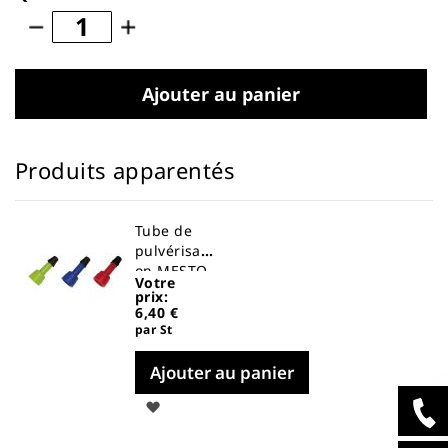
Ajouter au panier
Produits apparentés
Tube de
pulvérisati
on MESTO
Votre
5266PP
prix:
6,40 €
par St
Ajouter au panier
Ajouter
à