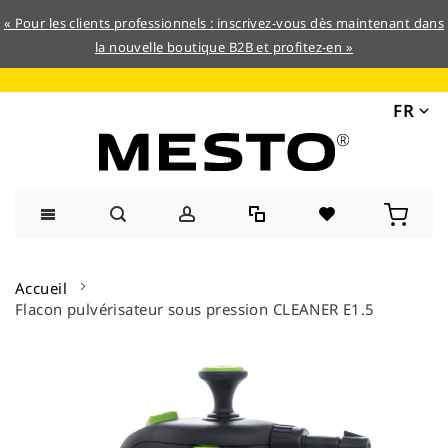
« Pour les clients professionnels : inscrivez-vous dès maintenant dans
la nouvelle boutique B2B et profitez-en »
FR
Allez
au
Accueil
contenu
Flacon pulvérisateur sous pression CLEANER E1.5
Skip
to
the
end