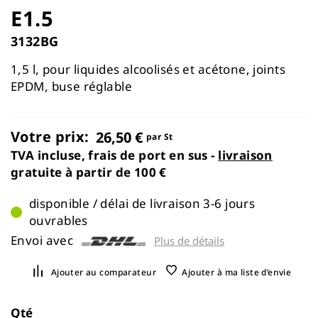
of
E1.5
the
images
3132BG
gallery
1,5 l, pour liquides alcoolisés et acétone, joints
EPDM, buse réglable
Votre prix:
26,50 €
par St
TVA incluse, frais de port en sus -
livraison
gratuite à partir de 100 €
disponible / délai de livraison 3-6 jours
ouvrables
Envoi avec
Plus de détails
Ajouter au comparateur
Ajouter à ma liste d’envie
Qté