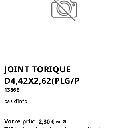
the
images
gallery
Skip
to
JOINT TORIQUE
the
D4,42X2,62(PLG/P
beginning
of
1386E
the
images
pas d’info
gallery
Votre prix:
2,30 €
par St