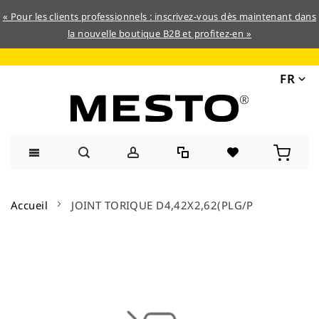
« Pour les clients professionnels : inscrivez-vous dès maintenant dans
la nouvelle boutique B2B et profitez-en »
FR
Allez
au
Accueil
JOINT TORIQUE D4,42X2,62(PLG/P
contenu
Skip
to
the
end
of