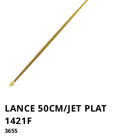
the
images
gallery
Skip
to
LANCE 50CM/JET PLAT
the
1421F
beginning
of
3655
the