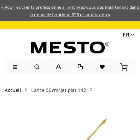
« Pour les clients professionnels : inscrivez-vous dès maintenant dans
la nouvelle boutique B2B et profitez-en »
FR
Allez
au
Accueil
Lance 50cm/jet plat 1421F
contenu
Skip
to
the
end
of