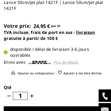
images
Lance 50cm/jet plat 1421F | Lance 50cm/jet plat
gallery
1421F
Votre prix:
24,95 €
par St
TVA incluse, frais de port en sus -
livraison
gratuite à partir de 100 €
disponible / délai de livraison 3-6 jours
ouvrables
Envoi avec
Plus de détails
Ajouter au comparateur
Ajouter à ma liste d’envie
Qté