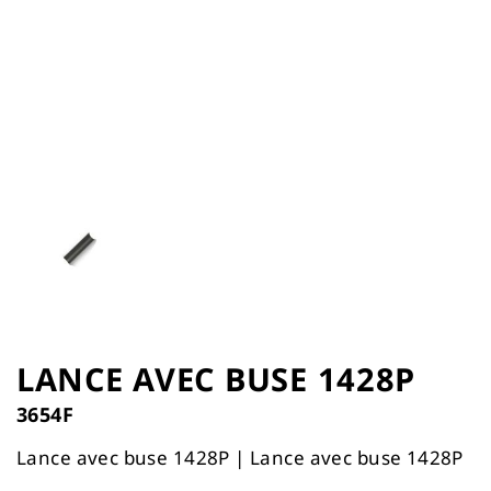
the
images
gallery
Skip
to
LANCE AVEC BUSE 1428P
the
3654F
beginning
of
Lance avec buse 1428P | Lance avec buse 1428P
the