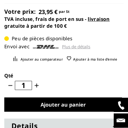
images
gallery
Votre prix:
23,95 €
par St
TVA incluse, frais de port en sus -
livraison
gratuite à partir de 100 €
Peu de pièces disponibles
Envoi avec
Plus de détails
Ajouter au comparateur
Ajouter à ma liste d’envie
Qté
Ajouter au panier
Details