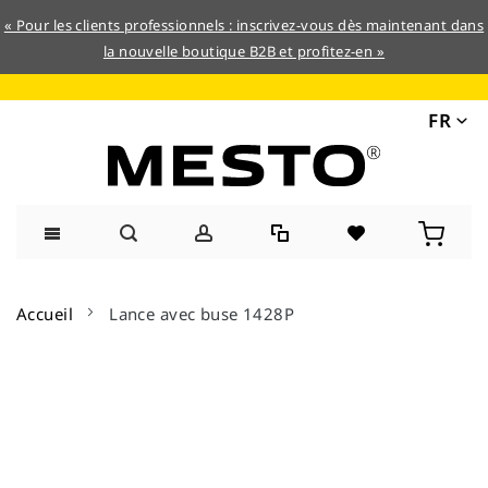
« Pour les clients professionnels : inscrivez-vous dès maintenant dans
la nouvelle boutique B2B et profitez-en »
FR
Allez
au
Accueil
Lance avec buse 1428P
contenu
Skip
to
the
end
of