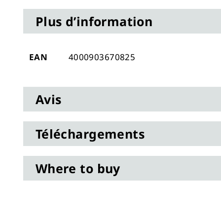
to
Plus d’information
the
beginning
of
Plus
EAN
4000903670825
the
d’information
images
gallery
Avis
Téléchargements
Where to buy