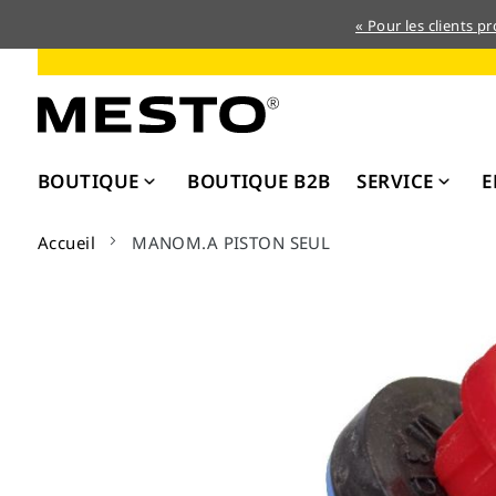
« Pour les clients p
Allez
au
contenu
BOUTIQUE
BOUTIQUE B2B
SERVICE
E
Accueil
MANOM.A PISTON SEUL
Skip
to
the
end
of
the
images
gallery