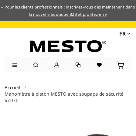
« Pour les clients professionnels : inscrivez-vous dès maintenant dans
la nouvelle boutique B2B et profitez-en »
FR
Allez
au
Accueil
contenu
Manomètre à piston MESTO avec soupape de sécurité
6707L
Skip
to
the
end