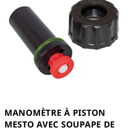
of
the
images
gallery
Skip
to
MANOMÈTRE À PISTON
the
MESTO AVEC SOUPAPE DE
beginning
of