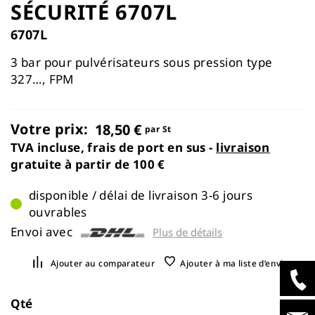
SÉCURITÉ 6707L
the
images
6707L
gallery
3 bar pour pulvérisateurs sous pression type
327…, FPM
Votre prix:
18,50 €
par St
TVA incluse, frais de port en sus -
livraison
gratuite à partir de 100 €
disponible / délai de livraison 3-6 jours
ouvrables
Envoi avec
Plus de détails
Ajouter au comparateur
Ajouter à ma liste d’envie
Qté