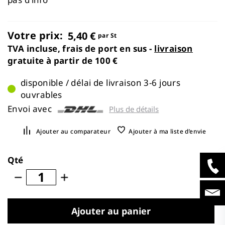
the
images
gallery
Votre prix:
5,40 €
par St
TVA incluse, frais de port en sus -
livraison
gratuite à partir de 100 €
disponible / délai de livraison 3-6 jours
ouvrables
Envoi avec
Plus de détails
Ajouter au comparateur
Ajouter à ma liste d’envie
Qté
Ajouter au panier