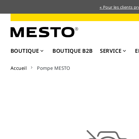
« Pour les clients p
Allez
au
contenu
BOUTIQUE
BOUTIQUE B2B
SERVICE
E
Accueil
Pompe MESTO
Skip
to
the
end
of
the
images
gallery