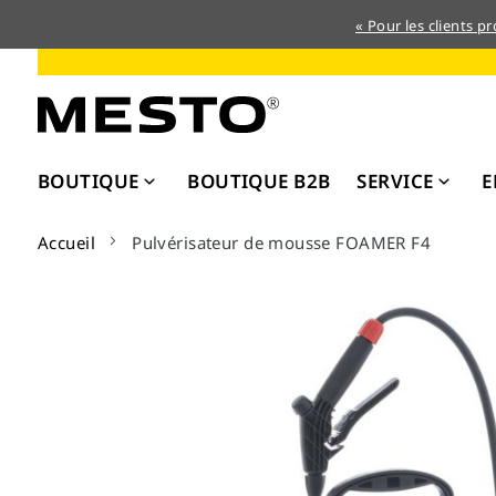
« Pour les clients p
Allez
au
contenu
BOUTIQUE
BOUTIQUE B2B
SERVICE
E
Accueil
Pulvérisateur de mousse FOAMER F4
Skip
to
the
end
of
the
images
gallery