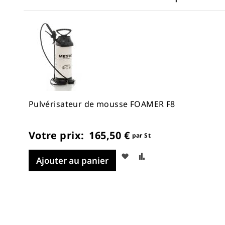
Pulvérisateur de mousse FOAMER F8
Votre prix:
165,50 €
par St
Ajouter
Ajouter
Ajouter au panier
à
au
ma
comparateur
liste
d’envie