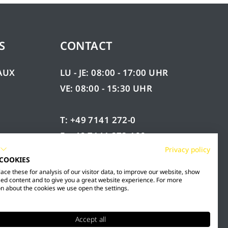
S
CONTACT
AUX
LU - JE: 08:00 - 17:00 UHR
VE: 08:00 - 15:30 UHR
T: +49 7141 272-0
F: +49 7141 272-100
ÉES
Privacy policy
INFO@MESTO.DE
 COOKIES
ce these for analysis of our visitor data, to improve our website, show
ed content and to give you a great website experience. For more
n about the cookies we use open the settings.
Accept all