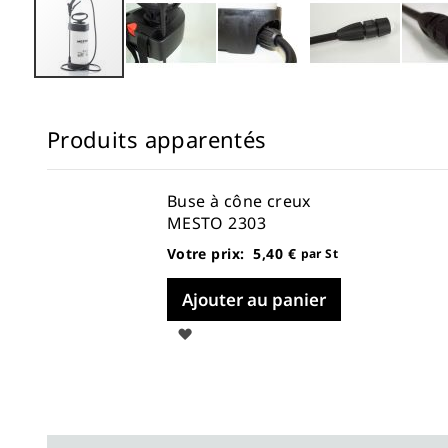
Skip
to
Produits apparentés
the
beginning
of
Buse à cône creux
the
MESTO 2303
images
Votre prix:
5,40 €
ar St
par St
gallery
er
Ajouter au panier
Ajouter
à
ma
liste
d’envie