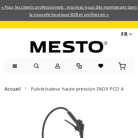
« Pour les clients professionnels : inscrivez-vous dès maintenant dans
la nouvelle boutique B2B et profitez-en »
FR
Allez
au
Accueil
Pulvérisateur haute pression INOX PCO 4
contenu
Skip
to
the
end
of