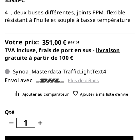
the
images
4 l, deux buses différentes, joints FPM, flexible
gallery
résistant à l’huile et souple à basse température
Votre prix:
351,00 €
par St
TVA incluse, frais de port en sus -
livraison
gratuite à partir de 100 €
Synoa_Masterdata-TrafficLightText4
Envoi avec
Plus de détails
Ajouter au comparateur
Ajouter à ma liste d’envie
Qté