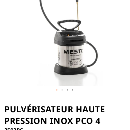
the
images
gallery
Skip
to
PULVÉRISATEUR HAUTE
the
PRESSION INOX PCO 4
beginning
of
3593PC