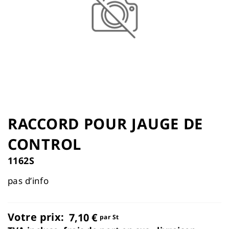
the
images
gallery
Skip
to
RACCORD POUR JAUGE DE
the
CONTROL
beginning
of
1162S
the
images
pas d’info
gallery
Votre prix:
7,10 €
par St