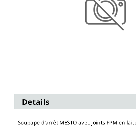
Skip
to
Details
the
beginning
of
Soupape d'arrêt MESTO avec joints FPM en laito
the
images