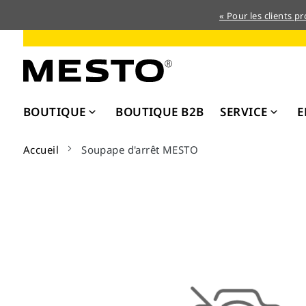
« Pour les clients p
Allez
au
contenu
BOUTIQUE
BOUTIQUE B2B
SERVICE
E
Accueil
Soupape d'arrêt MESTO
Skip
to
the
end
of
the
images
gallery