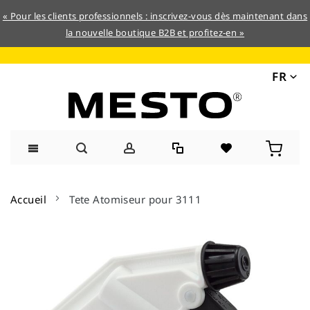
« Pour les clients professionnels : inscrivez-vous dès maintenant dans
la nouvelle boutique B2B et profitez-en »
FR
Allez
au
Accueil
Tete Atomiseur pour 3111
contenu
Skip
to
the
end
of