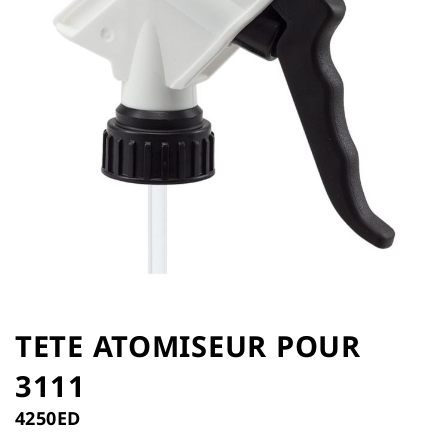
the
images
gallery
Skip
to
TETE ATOMISEUR POUR
the
3111
beginning
of
4250ED
the