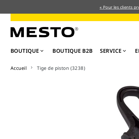
« Pour les clients p
Allez
au
contenu
BOUTIQUE
BOUTIQUE B2B
SERVICE
E
Accueil
Tige de piston (3238)
Skip
to
the
end
of
the
images
gallery