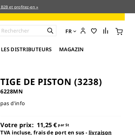
 B2B et profitez-en »
FR
 LES DISTRIBUTEURS
MAGAZIN
TIGE DE PISTON (3238)
6228MN
pas d'info
Votre prix:
11,25 €
par St
TVA incluse, frais de port en sus -
livraison