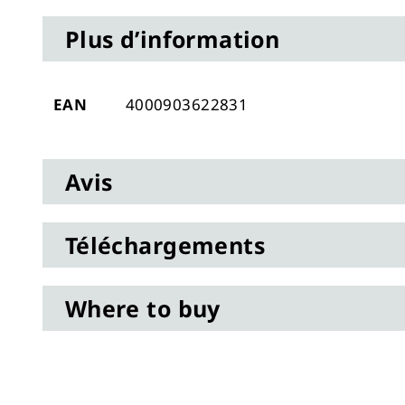
to
Plus d’information
the
beginning
of
Plus
EAN
4000903622831
the
d’information
images
gallery
Avis
Téléchargements
Where to buy