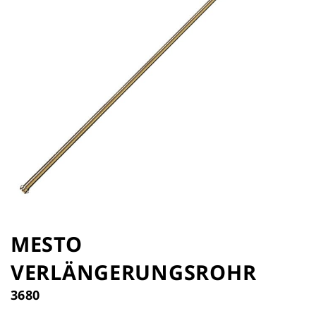
Zum
Anfang
MESTO
der
VERLÄNGERUNGSROHR
Bildergalerie
springen
3680