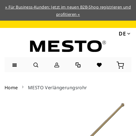
» Für Business-Kunden: Jetzt im neuen B2B-Shop registrieren und
profitieren «
DE
Direkt
zum
Home
MESTO Verlängerungsrohr
Inhalt
Zum
Ende
der
Bildergalerie
springen