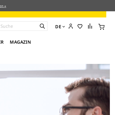
en «
DE
ER
MAGAZIN