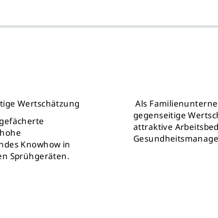
itige Wertschätzung
Als Familienunterne
gegenseitige Wertsch
 gefächerte
attraktive Arbeitsbe
 hohe
Gesundheitsmanageme
sendes Knowhow in
gen Sprühgeräten.