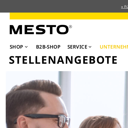
» F
Direkt
zum
Inhalt
SHOP
B2B-SHOP
SERVICE
UNTERNEH
STELLENANGEBOTE