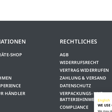
MATIONEN
RECHTLICHES
RÄTE-SHOP
AGB
WIDERRUFSRECHT
VERTRAG WIDERRUFEN
HMEN
ZAHLUNG & VERSAND
XPERIENCE
DATENSCHUTZ
ÜR HÄNDLER
VERPACKUNGS- UND
BATTERIEHINWEISE
English
WE USE
COMPLIANCE
We may pla