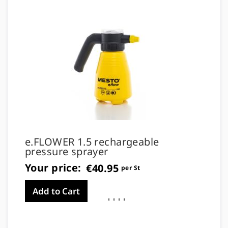
e.FLOWER 1.5 rechargeable
e.V
pressure sprayer
sp
Your price:
Yo
€40.95
per St
Add to Cart
A