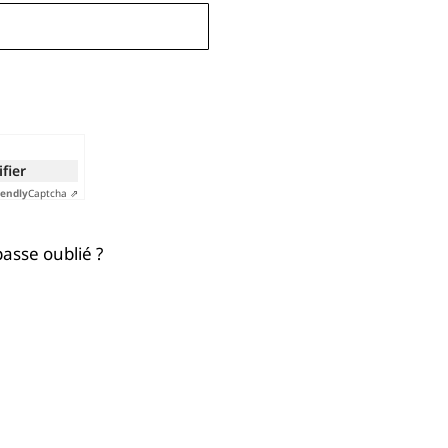
ifier
iendly
Captcha ⇗
asse oublié ?