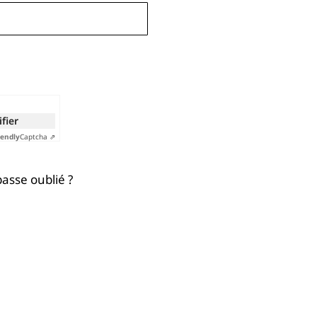
ifier
iendly
Captcha ⇗
asse oublié ?