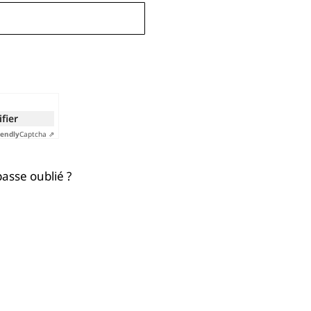
ifier
iendly
Captcha ⇗
asse oublié ?