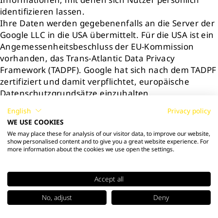
identifizieren lassen.
Ihre Daten werden gegebenenfalls an die Server der
Google LLC in die USA übermittelt. Für die USA ist ein
Angemessenheitsbeschluss der EU-Kommission
vorhanden, das Trans-Atlantic Data Privacy
Framework (TADPF). Google hat sich nach dem TADPF
zertifiziert und damit verpflichtet, europäische
Datenschutzgrundsätze einzuhalten.
Die Nutzung von Cookies oder vergleichbarer
English
Privacy policy
Technologien erfolgt mit Ihrer Einwilligung auf
WE USE COOKIES
Grundlage des § 25 Abs. 1 S. 1 TTDSG i.V.m. Art. 6
We may place these for analysis of our visitor data, to improve our website,
Abs. 1 lit. a DSGVO. Die Verarbeitung Ihrer
show personalised content and to give you a great website experience. For
more information about the cookies we use open the settings.
personenbezogenen Daten erfolgt mit Ihrer
Einwilligung auf Grundlage des Art. 6 Abs. 1 lit. a
DSGVO. Sie können die Einwilligung jederzeit
Accept all
widerrufen, ohne dass die Rechtmäßigkeit der
aufgrund der Einwilligung bis zum Widerruf erfolgten
No, adjust
Deny
Verarbeitung berührt wird.