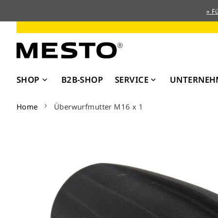
» F
Direkt
zum
Inhalt
SHOP
B2B-SHOP
SERVICE
UNTERNEH
Home
Überwurfmutter M16 x 1
Zum
Ende
der
Bildergalerie
springen