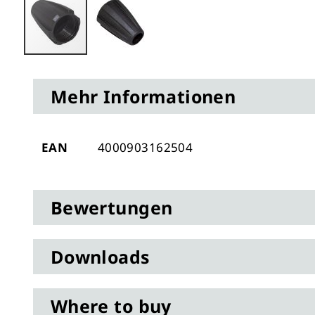
Zum
Anfang
Mehr Informationen
der
Bildergalerie
springen
Mehr
EAN
4000903162504
Informationen
Bewertungen
Downloads
Where to buy