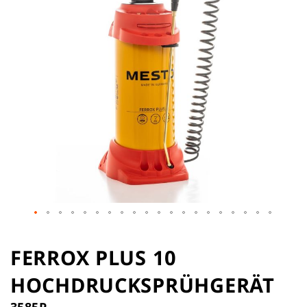
Zum
Anfang
FERROX PLUS 10
der
HOCHDRUCKSPRÜHGERÄT
Bildergalerie
springen
3585P