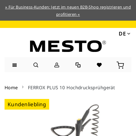
» Für Business-Kunden: Jetzt im neuen B2B-Shop registrieren und
profitieren «
DE
Direkt
zum
Home
FERROX PLUS 10 Hochdrucksprühgerät
Inhalt
Zum
Kundenliebling
Ende
der
Bildergalerie
springen