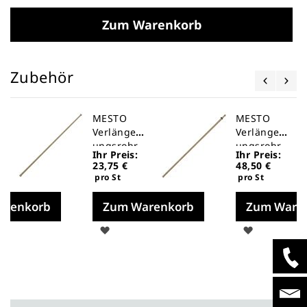
Zum Warenkorb
Zubehör
MESTO
MESTO
Verlänger
Verlänger
ungsrohr
ungsrohr
Ihr Preis:
Ihr Preis:
23,75 €
48,50 €
pro St
pro St
arenkorb
Zum Warenkorb
Zum Ware
Auf
Auf
die
die
liste
Merkliste
Merklist