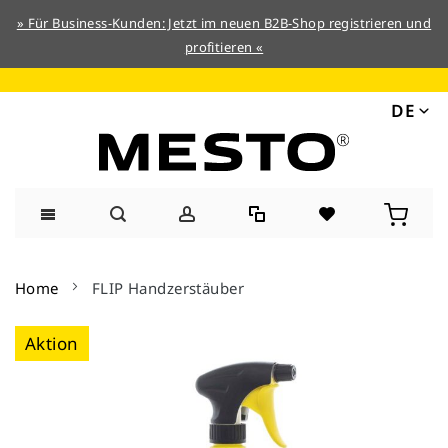
» Für Business-Kunden: Jetzt im neuen B2B-Shop registrieren und
profitieren «
DE
Direkt
zum
Home
FLIP Handzerstäuber
Inhalt
Zum
Aktion
Ende
der
Bildergalerie
springen