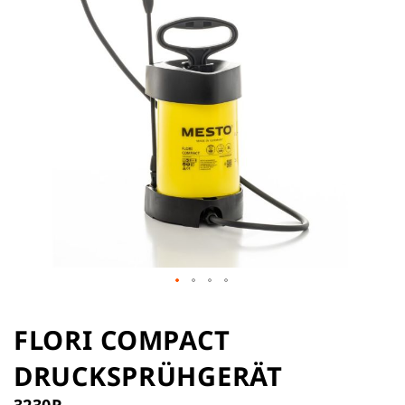
Zum
Anfang
FLORI COMPACT
der
DRUCKSPRÜHGERÄT
Bildergalerie
springen
3230R