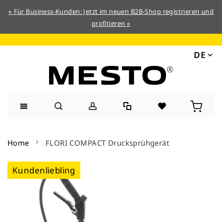
» Für Business-Kunden: Jetzt im neuen B2B-Shop registrieren und
profitieren «
DE
Direkt
zum
Home
FLORI COMPACT Drucksprühgerät
Inhalt
Zum
Kundenliebling
Ende
der
Bildergalerie
springen