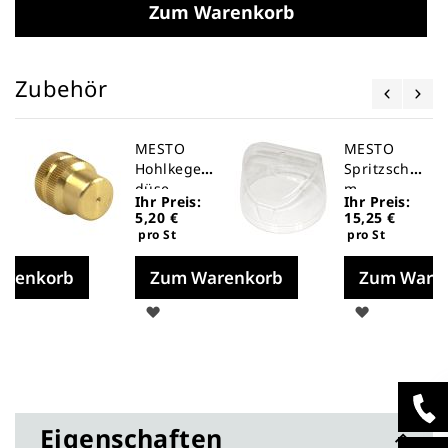
Zum Warenkorb
Zubehör
MESTO
MESTO
Hohlkegel
Spritzschir
düse
m
Ihr Preis:
Ihr Preis:
5,20 €
15,25 €
pro St
pro St
arenkorb
Zum Warenkorb
Zum Ware
Auf
Auf
die
die
liste
Merkliste
Merklist
Eigenschaften