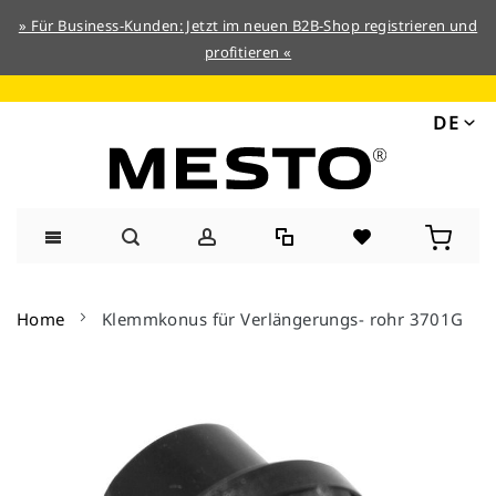
» Für Business-Kunden: Jetzt im neuen B2B-Shop registrieren und
profitieren «
DE
Direkt
zum
Home
Klemmkonus für Verlängerungs- rohr 3701G
Inhalt
Zum
Ende
der
Bildergalerie
springen