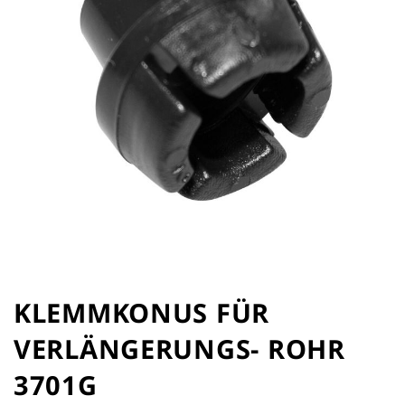
Zum
Anfang
KLEMMKONUS FÜR
der
VERLÄNGERUNGS- ROHR
Bildergalerie
springen
3701G