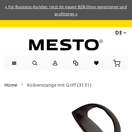
» Für Business-Kunden: Jetzt im neuen B2B-Shop registrieren und
profitieren «
DE
Direkt
zum
Home
Kolbenstange mit Griff (3131)
Inhalt
Zum
Ende
der
Bildergalerie
springen