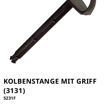
Zum
Anfang
KOLBENSTANGE MIT GRIFF
der
(3131)
Bildergalerie
springen
5231F