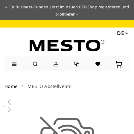
» Für Business-Kunden: Jetzt im neuen B2B-Shop registrieren und
profitieren «
DE
Direkt
zum
Home
MESTO Abstellventil
Inhalt
Zum
Ende
der
Bildergalerie
springen