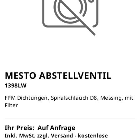
Zum
Anfang
MESTO ABSTELLVENTIL
der
1398LW
Bildergalerie
springen
FPM Dichtungen, Spiralschlauch D8, Messing, mit
Filter
Ihr Preis:
Auf Anfrage
Inkl. MwSt. zzgl.
Versand
- kostenlose