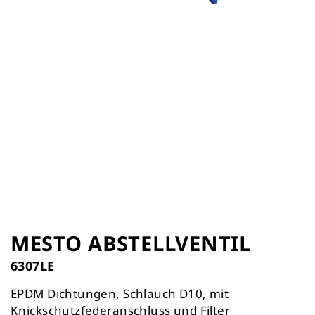
Zum
Anfang
MESTO ABSTELLVENTIL
der
6307LE
Bildergalerie
springen
EPDM Dichtungen, Schlauch D10, mit
Knickschutzfederanschluss und Filter