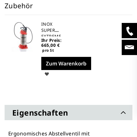
Zubehör
INOX
SUPER
EXTREME
Ihr Preis:
E10 HD-
665,00 €
Sprühgerä
pro St
t
Zum Warenkorb
Auf
die
Merkliste
Eigenschaften
Ergonomisches Abstellventil mit