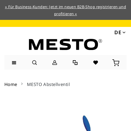
» Für Business-Kunden: Jetzt im neuen B2B-Shop registrieren und
profitieren «
DE
Direkt
zum
Home
MESTO Abstellventil
Inhalt
Zum
Ende
der
Bildergalerie
springen