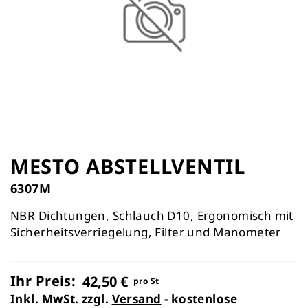
Zum
Anfang
MESTO ABSTELLVENTIL
der
6307M
Bildergalerie
springen
NBR Dichtungen, Schlauch D10, Ergonomisch mit
Sicherheitsverriegelung, Filter und Manometer
Ihr Preis:
42,50 €
pro St
Inkl. MwSt. zzgl.
Versand
- kostenlose