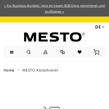
» Für Business-Kunden: Jetzt im neuen B2B-Shop registrieren und
profitieren «
DE
Direkt
zum
Home
MESTO Abstellventil
Inhalt
Zum
Ende
der
Bildergalerie
springen