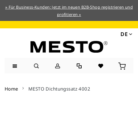
» Für Business-Kunden: Jetzt im neuen B2B-Shop registrieren und
profitieren «
DE
Direkt
zum
Home
MESTO Dichtungssatz 4002
Inhalt
Zum
Ende
der
Bildergalerie
springen