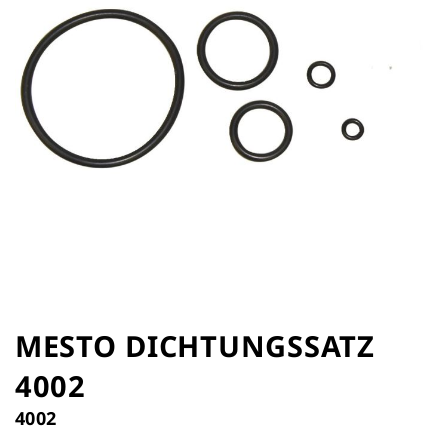
Zum
Anfang
MESTO DICHTUNGSSATZ
der
4002
Bildergalerie
springen
4002