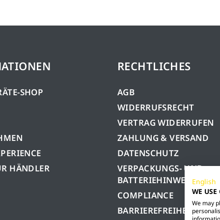
MATIONEN
RECHTLICHES
RÄTE-SHOP
AGB
WIDERRUFSRECHT
VERTRAG WIDERRUFEN
HMEN
ZAHLUNG & VERSAND
XPERIENCE
DATENSCHUTZ
ÜR HÄNDLER
VERPACKUNGS- UND
BATTERIEHINWEISE
English
WE USE
COMPLIANCE
We may pla
BARRIEREFREIHEIT
personalis
informatio