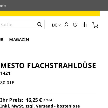
en «
DE
ER
MAGAZIN
MESTO FLACHSTRAHLDÜSE
1421
80-01E
Ihr Preis:
16,25 €
pro St
Inkl. MwSt. zzgl.
Versand
- kostenlose