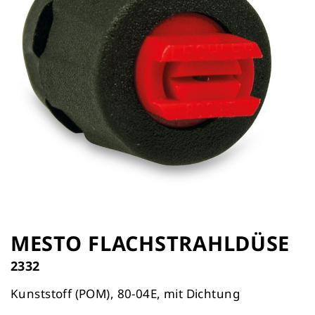
Zum
Anfang
MESTO FLACHSTRAHLDÜSE
der
2332
Bildergalerie
springen
Kunststoff (POM), 80-04E, mit Dichtung