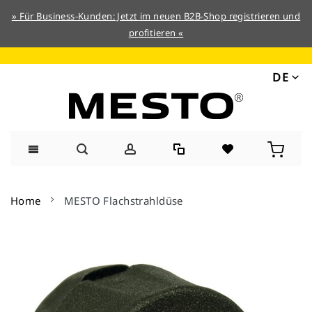
» Für Business-Kunden: Jetzt im neuen B2B-Shop registrieren und
profitieren «
DE
Direkt
zum
Home
MESTO Flachstrahldüse
Inhalt
Zum
Ende
der
Bildergalerie
springen