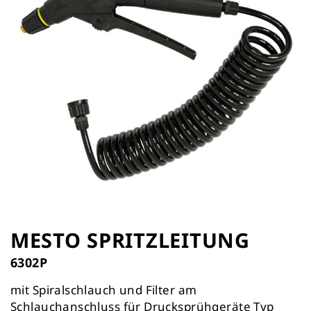
Zum
Anfang
MESTO SPRITZLEITUNG
der
6302P
Bildergalerie
springen
mit Spiralschlauch und Filter am
Schlauchanschluss für Drucksprühgeräte Typ