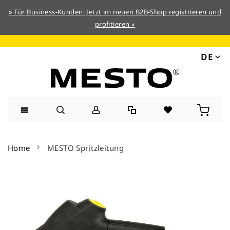
» Für Business-Kunden: Jetzt im neuen B2B-Shop registrieren und
profitieren «
DE
Direkt
zum
Home
MESTO Spritzleitung
Inhalt
Zum
Ende
der
Bildergalerie
springen