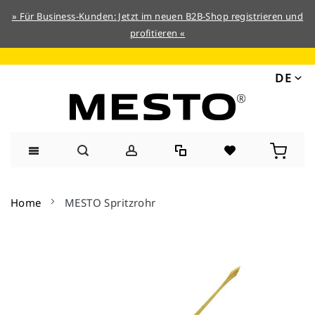
» Für Business-Kunden: Jetzt im neuen B2B-Shop registrieren und
profitieren «
DE
Direkt
zum
Home
MESTO Spritzrohr
Inhalt
Zum
Ende
der
Bildergalerie
springen