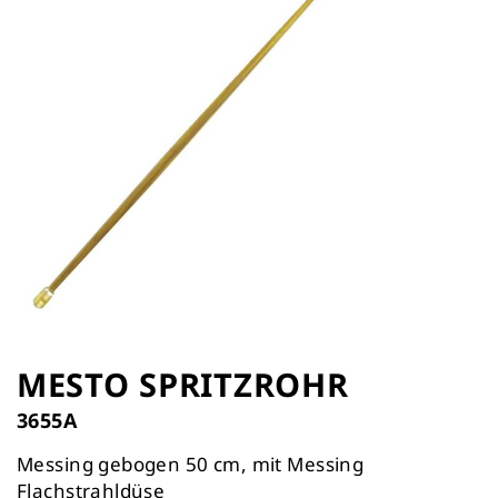
Zum
Anfang
MESTO SPRITZROHR
der
3655A
Bildergalerie
springen
Messing gebogen 50 cm, mit Messing
Flachstrahldüse